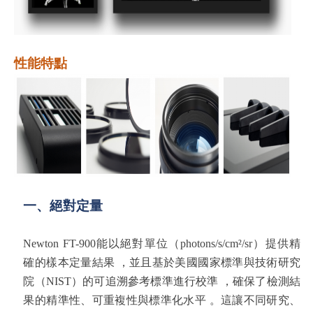
性能特點
一、絕對
定量
Newton
FT-900
能
以絕對單位（
photons/s/cm²/
sr
）提供精
確的樣本定量結果 ，並且基於美國國家標準與技術研究
院（
NIST
）的可追溯參考標準進行校準 ，確保了檢測結
果的精準性、可重複性與標準化水平 。這讓不同研究、