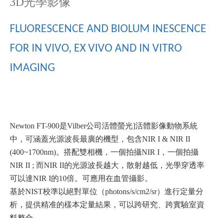
3D
光學
影像
FLUORESCENCE AND
BIOLUM
INESCENCE
FOR IN
VIVO
, EX
VIVO
AND IN
VITRO
IMAG
ING
Newton
FT-900
是
Vilber
公司
活體
螢光
]
活體影像動物系統
中，可涵蓋光源波長最廣的機型，包含
NIR
I
&
NIR
II
(400~1700nm)
。
搭配雙
相機，一個拍攝
NIR
I
，一個拍攝
NIR
II ;
而
NIR
II
的光源波長越大，散射越低，光學穿透率
可以達
NIR
I
的
10
倍。可應用在血管攝影。
基於
NIST
校準以絕對單位（
photons/s/cm2/
sr
）進行定量分
析，提供精准的樣本定量結果，可以跨研究、跨實驗室資
料整合
。