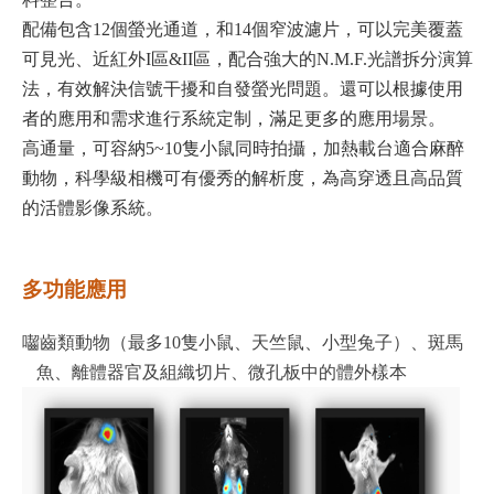
配備包含
12
個
螢光通道
，和
14
個窄波濾片，可以
完美覆蓋
可見
光
、
近
紅外
I
區
&II
區，
配合強大的
N.M.F.
光譜拆分演算
法，有效解決信號干擾和自發螢光問題。還可以根據使用
者的應用和需求進行系統定制，滿足更多的應用場景。
高通量，可容納
5~10
隻
小鼠同時拍攝，加熱載台適合麻醉
動物，科學級相機可有優秀的解析度，
為高穿透且高品質
的活體影像
系統。
多功能應用
囓齒類動物（
最多
10
隻
小鼠、天竺鼠、小型兔子）、斑馬
魚、離體器官及組織切片、微孔板中的體外樣本