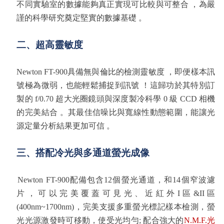
不同實驗室的數據能夠真正實現可比較與可整合 ，為嚴
謹的科學研究奠定堅實的數據基礎 。
二、超高
靈敏度
Newton
FT-900
具備無與倫比的檢測靈敏度 ，即便樣本訊
號極為微弱，也能輕鬆捕捉到訊號 ！這歸功於其特別訂
製的
f/0.70
超大光圈鏡頭與深度製冷科學
0
級
CCD
相機
的完美結合 。其最佳信噪比與寬線性動態範圍，能讓光
源定量分析結果更加可信 。
三、
搭配冷光與
多通道螢光成
像
Newton
FT-900
配備包含
12
個螢光通道，和
14
個窄波濾
片，可以完美覆蓋可見光、近紅外
I
區
&II
區
(
400nm
~1700nm
)
，完美支援多重螢光標記樣本檢測，螢
光光源激發
時可移動，
使受光均勻
;
配合強大的
N.M.F.
光