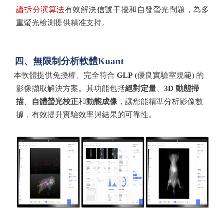
譜拆分演算法
有效解決信號干擾和自發螢光問題，為多
重螢光檢測提供精准支持。
四、
無限制分析軟體
Kuant
本軟體提供免授權、完全符合
GLP
(
優良實驗室規範
)
的
影像擷取解決方案。其功能包括
絕對定量
、
3D
動態掃
描
、
自體螢光校正
和
動態成像
，讓您能精準分析影像數
據，有效提升實驗效率與結果的可靠性。