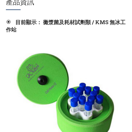
產品資訊
目前顯示： 黴漿菌及耗材試劑類 / KMS 無冰工
作站