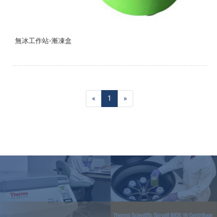
無冰工作站-漸凍盒
«
1
»