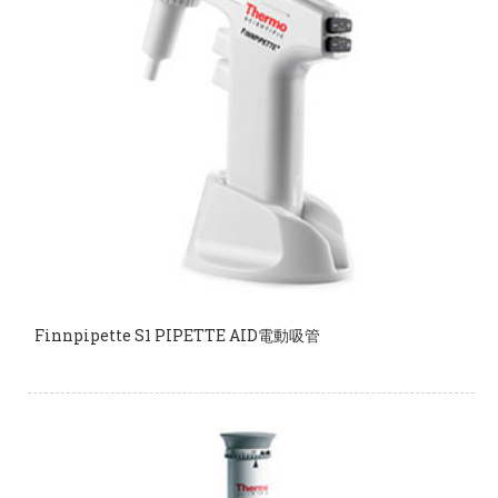
Finnpipette S1 PIPETTE AID電動吸管