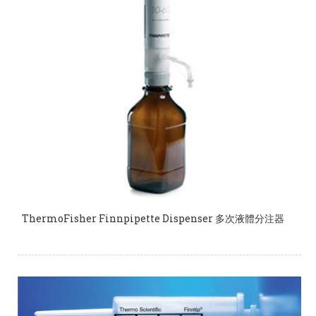
ThermoFisher Finnpipette Dispenser 多次液體分注器