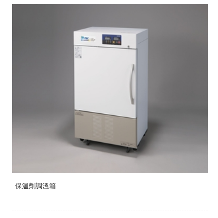
保溫劑調溫箱