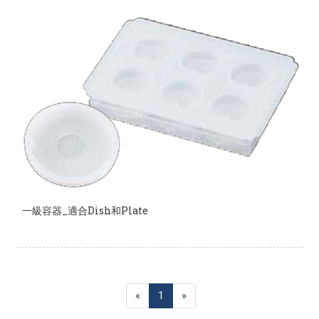
一級容器_適合Dish和Plate
«
1
»